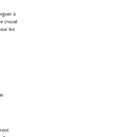
iguer à
e crucial
our les
de
trent