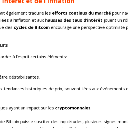
intérêt et de l’inflation
rait également traduire les
efforts continus du marché
pour nav
ées à l’inflation et aux
hausses des taux d’intérêt
jouent un rôl
que des
cycles de Bitcoin
encourage une perspective optimiste p
eurs
arder à l’esprit certains éléments:
être déstabilisantes.
aux tendances historiques de prix, souvent liées aux événements 
ues ayant un impact sur les
cryptomonnaies
.
 de Bitcoin puisse susciter des inquiétudes, plusieurs signes mon