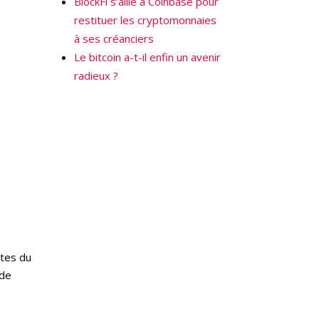
BlockFi s’allie à Coinbase pour
restituer les cryptomonnaies
à ses créanciers
Le bitcoin a-t-il enfin un avenir
radieux ?
ntes du
 de