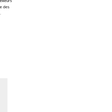
eilleurs
re des
.