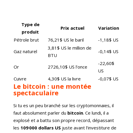
Type de
Prix actuel
Variation
produit
Pétrole brut
76,21$ US le baril
-1,18$ US
3,81$ US le million de
Gaz naturel
-0,14$ US
BTU
-22,60$
Or
2726,10$ US l’once
US
Cuivre
4,30$ US la livre
-0,07$ US
Le bitcoin : une montée
spectaculaire
Si tu es un peu branché sur les cryptomonnaies, il
faut absolument parler du
bitcoin
. Ce lundi, il a
explosé et a battu son propre record, dépassant
les
109 000 dollars US
juste avant l’investiture de