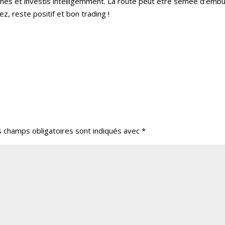
erches et investis intelligemment. La route peut être semée d’emb
ez, reste positif et bon trading !
s champs obligatoires sont indiqués avec
*